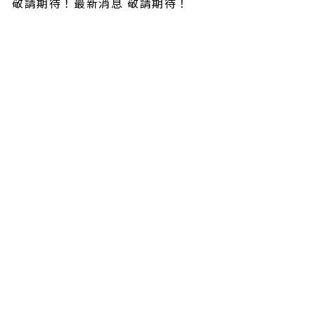
敬請期待！最新消息 敬請期待！