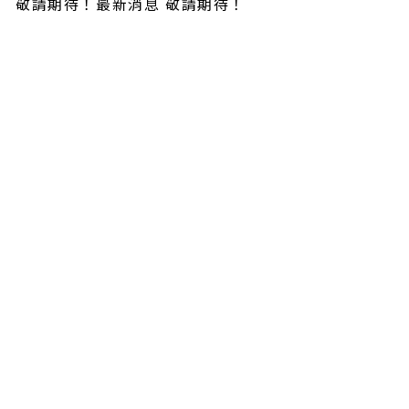
敬請期待！最新消息 敬請期待！