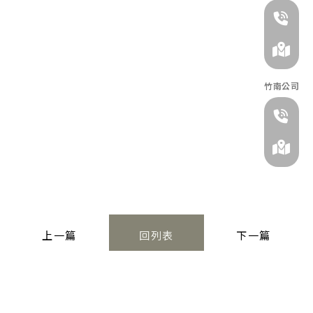
上一篇
回列表
下一篇